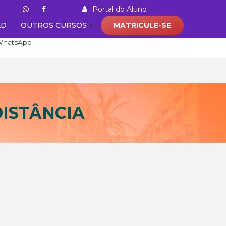
Portal do Aluno
AD
OUTROS CURSOS
MATRICULE-SE
(31) 98626 - 5222
WhatsApp
ISTÂNCIA