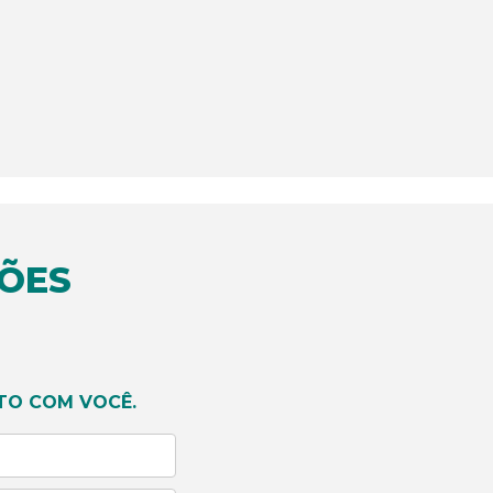
ÕES
SAIBA M
TO COM VOCÊ.