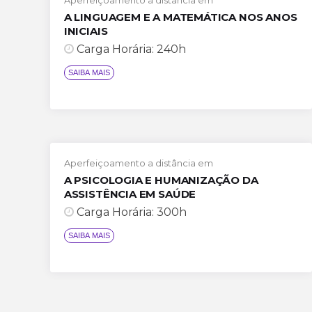
A LINGUAGEM E A MATEMÁTICA NOS ANOS
INICIAIS
Carga Horária: 240h
SAIBA MAIS
Aperfeiçoamento a distância em
A PSICOLOGIA E HUMANIZAÇÃO DA
ASSISTÊNCIA EM SAÚDE
Carga Horária: 300h
SAIBA MAIS